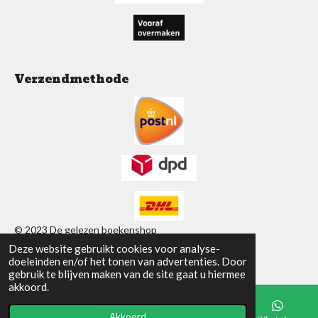
Verzendmethode
© 2023 De gelezen boekenshop
Deze website gebruikt cookies voor analyse-
Powered by
JouwWeb
doeleinden en/of het tonen van advertenties. Door
gebruik te blijven maken van de site gaat u hiermee
akkoord.
Akkoord