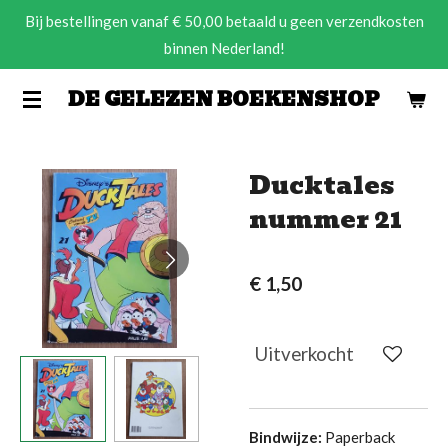
Bij bestellingen vanaf € 50,00 betaald u geen verzendkosten
Ga
binnen Nederland!
direct
naar
DE GELEZEN BOEKENSHOP
de
hoofdinhoud
Ducktales
nummer 21
€ 1,50
Uitverkocht
Bindwijze:
Paperback