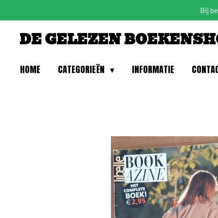
Bij b
Ga
direct
DE GELEZEN BOEKENSH
naar
de
hoofdinhoud
HOME
CATEGORIEËN
INFORMATIE
CONTA