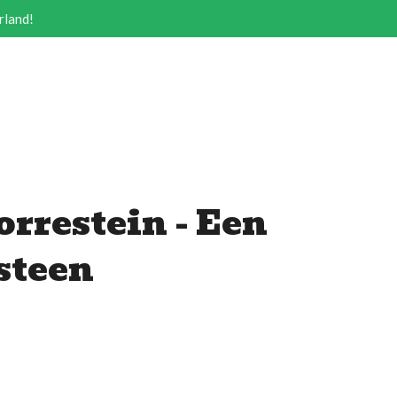
rland!
rrestein - Een
steen