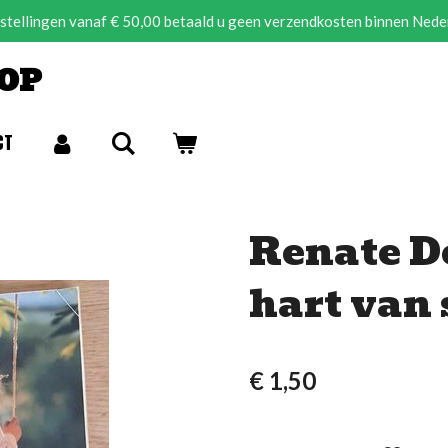
estellingen vanaf € 50,00 betaald u geen verzendkosten binnen Nede
OP
CT
Renate Do
hart van 
€ 1,50