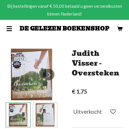
Bij bestellingen vanaf € 50,00 betaald u geen verzendkosten
Ga
binnen Nederland!
direct
naar
DE GELEZEN BOEKENSHOP
de
hoofdinhoud
Judith
Visser -
Oversteken
€ 1,75
Uitverkocht