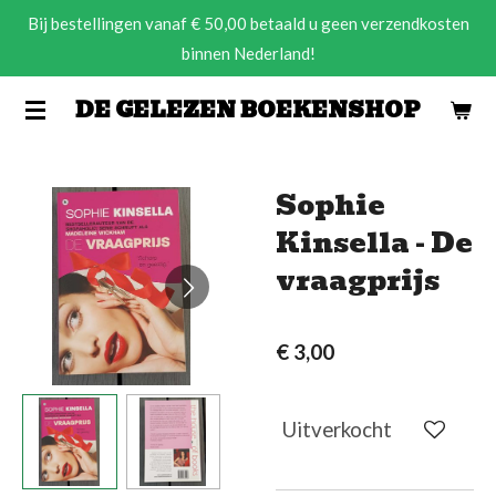
Bij bestellingen vanaf € 50,00 betaald u geen verzendkosten
Ga
binnen Nederland!
direct
naar
DE GELEZEN BOEKENSHOP
de
hoofdinhoud
Sophie
Kinsella - De
vraagprijs
€ 3,00
Uitverkocht