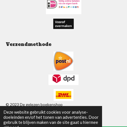
k
p
a
m
Verzendmethode
© 2023 De gelezen boekenshop
Deze website gebruikt cookies voor analyse-
Powered by
JouwWeb
doeleinden en/of het tonen van advertenties. Door
gebruik te blijven maken van de site gaat u hiermee