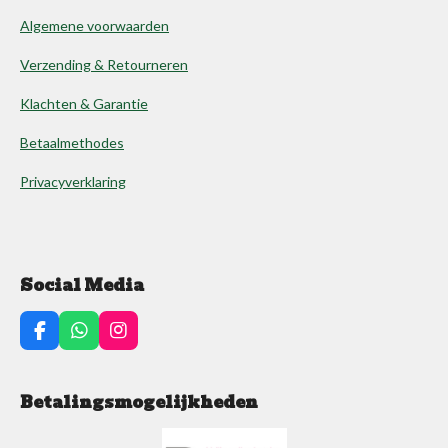
Algemene voorwaarden
Verzending & Retourneren
Klachten & Garantie
Betaalmethodes
Privacyverklaring
Social Media
F
W
I
a
h
n
c
a
s
e
t
t
Betalingsmogelijkheden
b
s
a
o
A
g
o
p
r