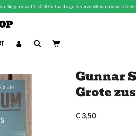
estellingen vanaf € 50,00 betaald u geen verzendkosten binnen Nede
OP
CT
Gunnar S
Grote zus
€ 3,50