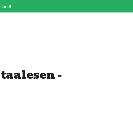
rland!
taalesen -