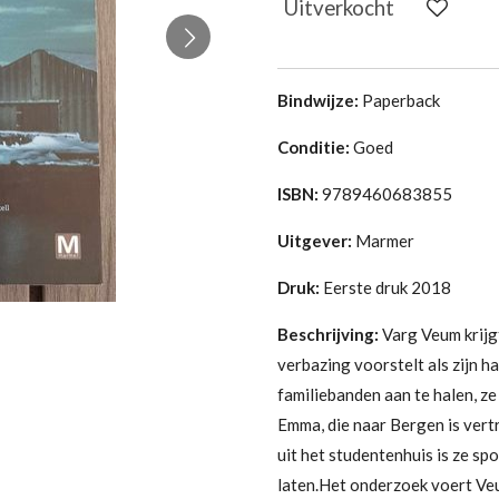
Uitverkocht
Bindwijze:
Paperback
Conditie:
Goed
ISBN:
9789460683855
Uitgever:
Marmer
Druk:
Eerste druk 2018
Beschrijving:
Varg Veum krijgt
verbazing voorstelt als zijn h
familie­banden aan te halen, ze
Emma, die naar Bergen is vert
uit het studentenhuis is ze s
laten.Het onderzoek voert Ve