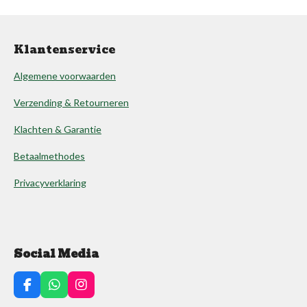
Klantenservice
Algemene voorwaarden
Verzending & Retourneren
Klachten & Garantie
Betaalmethodes
Privacyverklaring
Social Media
F
W
I
a
h
n