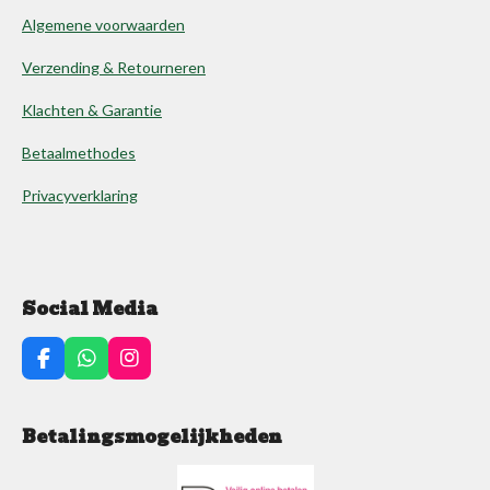
Algemene voorwaarden
Verzending & Retourneren
Klachten & Garantie
Betaalmethodes
Privacyverklaring
Social Media
F
W
I
a
h
n
c
a
s
e
t
t
Betalingsmogelijkheden
b
s
a
o
A
g
o
p
r