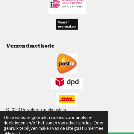
k
p
a
m
Verzendmethode
© 2023 De gelezen boekenshop
Deze website gebruikt cookies voor analyse-
Powered by
JouwWeb
doeleinden en/of het tonen van advertenties. Door
gebruik te blijven maken van de site gaat u hiermee
akkoord.