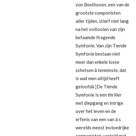
von Beethoven, een van de
grootste componisten
aller tijden, stierf niet lang
na het voltooien van zijn
befaamde N egende
Symfonie. Van zijn Tiende
Symfonie bestaan niet
meer dan enkele losse
schetsen â tenminste, dat
is wat men altijd heeft
geloofdâ ¦De Tiende
Symfonie is een thriller
met diepgang en intrige
over het leven en de
erfenis van een van â s
werelds meest invloedrijke
componisten, verteld met