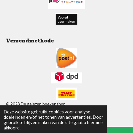
m
Verzendmethode
© 2023 De gelezen boekenshop
Deze website gebruikt cookies voor analyse-
Powered by
JouwWeb
doeleinden en/of het tonen van advertenties. Door
gebruik te blijven maken van de site gaat u hiermee
akkoord.