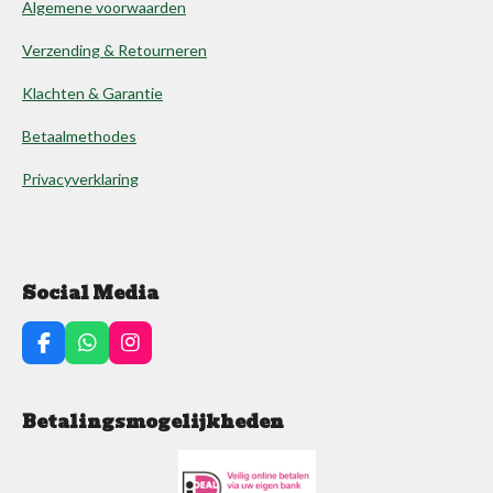
Algemene voorwaarden
Verzending & Retourneren
Klachten & Garantie
Betaalmethodes
Privacyverklaring
Social Media
F
W
I
a
h
n
c
a
s
e
t
t
Betalingsmogelijkheden
b
s
a
o
A
g
o
p
r
k
p
a