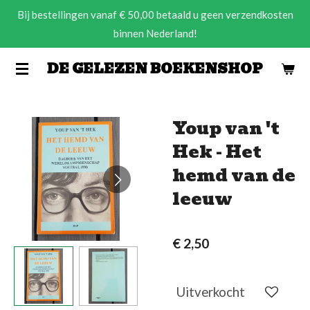
Bij bestellingen vanaf € 50,00 betaald u geen verzendkosten
Ga
binnen Nederland!
direct
naar
DE GELEZEN BOEKENSHOP
de
hoofdinhoud
Youp van 't
Hek - Het
hemd van de
leeuw
€ 2,50
Uitverkocht