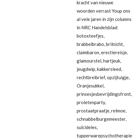
kracht van nieuwe
woorden verrast Youp ons
al vele jaren in zijn columns
in NRC Handelsblad:
botoxteefjes,
brabbelbrabo, brilnicht,
claimbaron, erectiereisje,
glamourstel, hartjeuk,
jeugdwip, kakkersleed,
rechtbreibrief, opzijtuigje,
Oranjesukkel,
prinsesjesbevrijdingsfront,
proletenparty,
prostaatpraatje, relmoe,
schnabbelburgemeester,
suïcideles,
tupperwarepsychotherapie