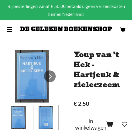
Bij bestellingen vanaf € 50,00 betaald u geen verzendkosten
Ga
binnen Nederland!
direct
naar
DE GELEZEN BOEKENSHOP
de
hoofdinhoud
Youp van 't
Hek -
Hartjeuk &
zieleczeem
€ 2,50
In
winkelwagen