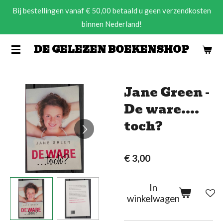
Bij bestellingen vanaf € 50,00 betaald u geen verzendkosten
Ga
binnen Nederland!
direct
naar
DE GELEZEN BOEKENSHOP
de
hoofdinhoud
Jane Green -
De ware....
toch?
€ 3,00
In
winkelwagen