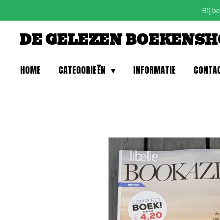
Bij b
Ga
direct
DE GELEZEN BOEKENSH
naar
de
hoofdinhoud
HOME
CATEGORIEËN
INFORMATIE
CONTA