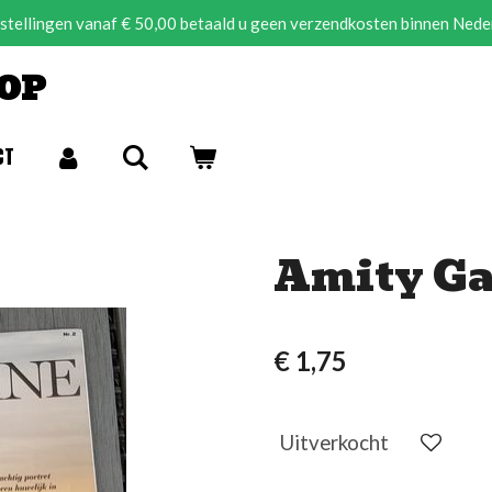
estellingen vanaf € 50,00 betaald u geen verzendkosten binnen Nede
OP
CT
Amity Ga
€ 1,75
Uitverkocht