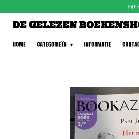
Bij b
Ga
direct
DE GELEZEN BOEKENSH
naar
de
hoofdinhoud
HOME
CATEGORIEËN
INFORMATIE
CONTA