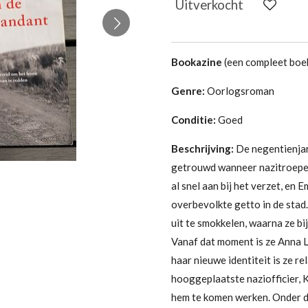
Uitverkocht
Bookazine
(een compleet boek
Genre:
Oorlogsroman
Conditie:
Goed
Beschrijving:
De negentienjar
getrouwd wanneer nazitroepen 
al snel aan bij het verzet, en
overbevolkte getto in de stad
uit te smokkelen, waarna ze bi
Vanaf dat moment is ze Anna L
haar nieuwe identiteit is ze re
hooggeplaatste naziofficier,
hem te komen werken. Onder dr