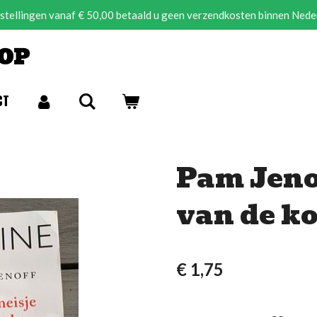
estellingen vanaf € 50,00 betaald u geen verzendkosten binnen Nede
OP
CT
Pam Jenof
van de 
€ 1,75