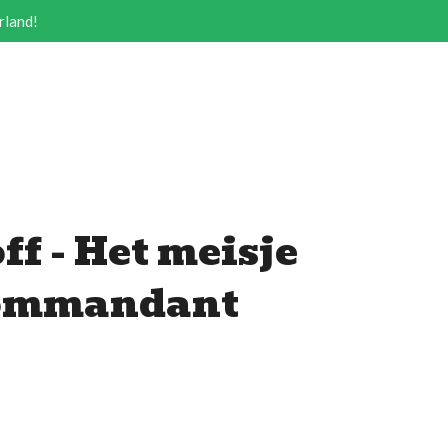
rland!
f - Het meisje
kommandant