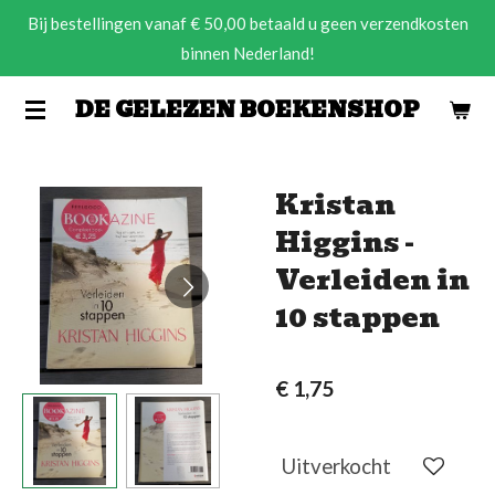
Bij bestellingen vanaf € 50,00 betaald u geen verzendkosten
Ga
binnen Nederland!
direct
naar
DE GELEZEN BOEKENSHOP
de
hoofdinhoud
Kristan
Higgins -
Verleiden in
10 stappen
€ 1,75
Uitverkocht