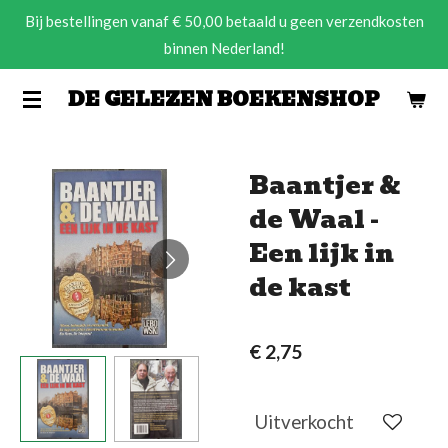
Bij bestellingen vanaf € 50,00 betaald u geen verzendkosten
Ga
binnen Nederland!
direct
naar
DE GELEZEN BOEKENSHOP
de
hoofdinhoud
Baantjer &
de Waal -
Een lijk in
de kast
€ 2,75
Uitverkocht