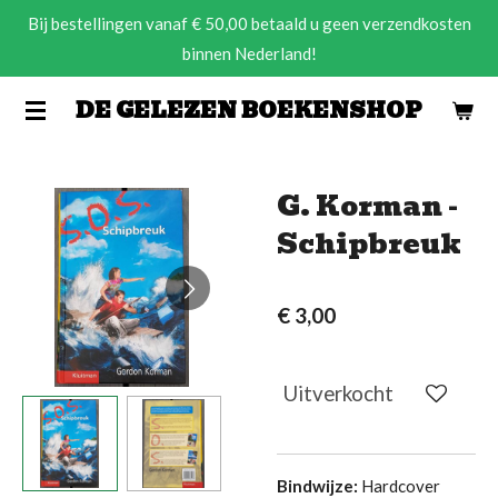
Bij bestellingen vanaf € 50,00 betaald u geen verzendkosten
Ga
binnen Nederland!
direct
naar
DE GELEZEN BOEKENSHOP
de
hoofdinhoud
G. Korman -
Schipbreuk
€ 3,00
Uitverkocht
Bindwijze:
Hardcover