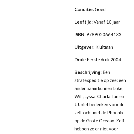
Conditie:
G
oed
Leeftijd:
Vanaf 10 jaar
ISBN:
9789020664133
Uitgever:
Kluitman
Druk:
Eerste druk 2004
Beschrijving:
Een
strafexpeditie op zee: een
ander naam kunnen Luke,
Will, Lyssa, Charla, Ian en
J.J. niet bedenken voor de
zeiltocht met de Phoenix
op de Grote Oceaan. Zelf
hebben ze er niet voor