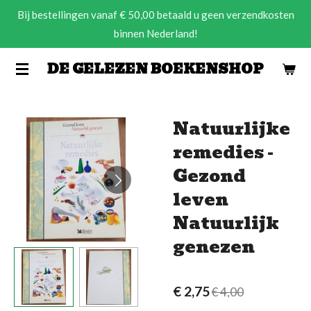
Bij bestellingen vanaf € 50,00 betaald u geen verzendkosten
Ga
binnen Nederland!
direct
naar
DE GELEZEN BOEKENSHOP
de
hoofdinhoud
Natuurlijke
remedies -
Gezond
leven
Natuurlijk
genezen
€ 2,75
€ 4,00