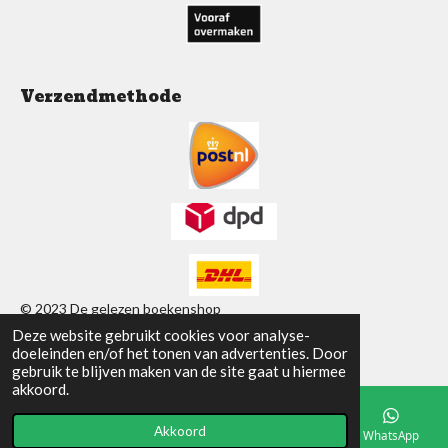
Verzendmethode
© 2023 De gelezen boekenshop
Deze website gebruikt cookies voor analyse-
Powered by
JouwWeb
doeleinden en/of het tonen van advertenties. Door
gebruik te blijven maken van de site gaat u hiermee
akkoord.
Akkoord
E-mailadres
Telefoonnummer
Facebook
WhatsApp