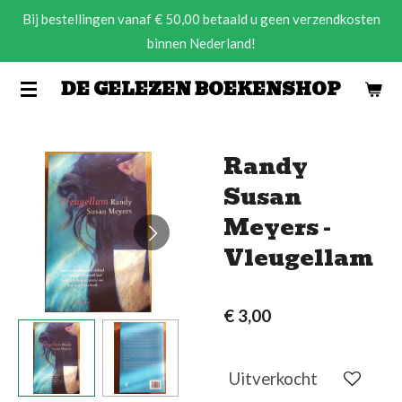
Bij bestellingen vanaf € 50,00 betaald u geen verzendkosten
Ga
binnen Nederland!
direct
naar
DE GELEZEN BOEKENSHOP
de
hoofdinhoud
Randy
Susan
Meyers -
Vleugellam
€ 3,00
Uitverkocht