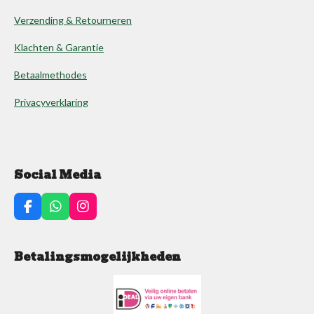
Verzending & Retourneren
Klachten & Garantie
Betaalmethodes
Privacyverklaring
Social Media
F
W
I
a
h
n
c
a
s
e
t
t
Betalingsmogelijkheden
b
s
a
o
A
g
o
p
r
k
p
a
m