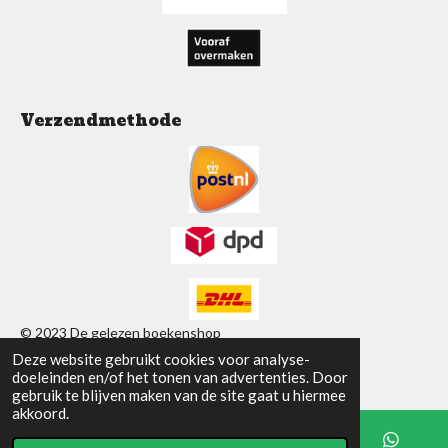
Verzendmethode
© 2023 De gelezen boekenshop
Deze website gebruikt cookies voor analyse-
Powered by
JouwWeb
doeleinden en/of het tonen van advertenties. Door
gebruik te blijven maken van de site gaat u hiermee
akkoord.