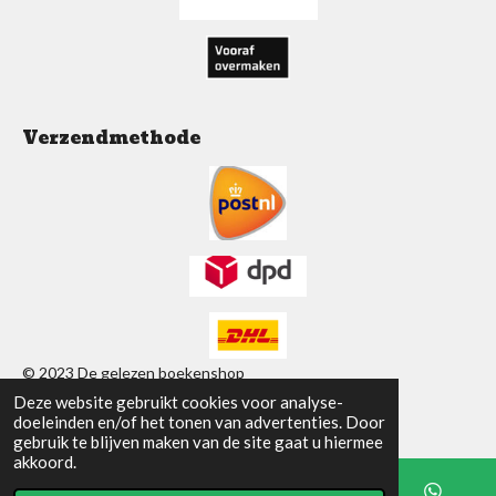
m
Verzendmethode
© 2023 De gelezen boekenshop
Deze website gebruikt cookies voor analyse-
Powered by
JouwWeb
doeleinden en/of het tonen van advertenties. Door
gebruik te blijven maken van de site gaat u hiermee
akkoord.