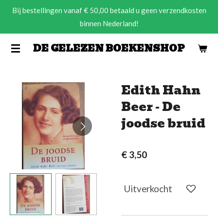
Bij bestellingen vanaf € 50,00 betaald u geen verzendkosten
Ga
binnen Nederland!
direct
naar
DE GELEZEN BOEKENSHOP
de
hoofdinhoud
Edith Hahn
Beer - De
joodse bruid
€ 3,50
Uitverkocht