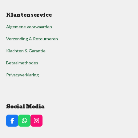
Klantenservice
Algemene voorwaarden
Verzending & Retourneren
Klachten & Garantie
Betaalmethodes
Privacyverklaring
Social Media
F
W
I
a
h
n
c
a
s