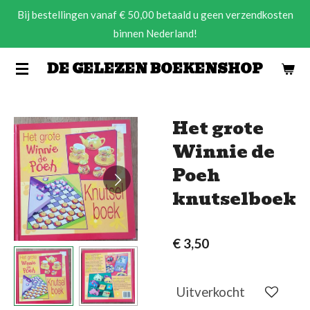
Bij bestellingen vanaf € 50,00 betaald u geen verzendkosten
Ga
binnen Nederland!
direct
naar
DE GELEZEN BOEKENSHOP
de
hoofdinhoud
Het grote
Winnie de
Poeh
knutselboek
€ 3,50
Uitverkocht