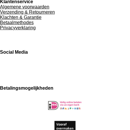
Klantenservice
Algemene voorwaarden
Verzending & Retourneren
Klachten & Garantie
Betaalmethodes
Privacyverklaring
Social Media
F
W
I
a
h
n
c
a
s
e
t
t
Betalingsmogelijkheden
b
s
a
o
A
g
o
p
r
k
p
a
m