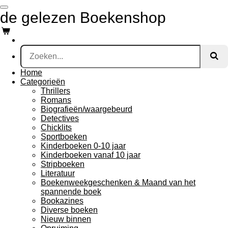
Ga
de gelezen Boekenshop
direct
naar
de
hoofdinhoud
Home
Categorieën
Thrillers
Romans
Biografieën/waargebeurd
Detectives
Chicklits
Sportboeken
Kinderboeken 0-10 jaar
Kinderboeken vanaf 10 jaar
Stripboeken
Literatuur
Boekenweekgeschenken & Maand van het
spannende boek
Bookazines
Diverse boeken
Nieuw binnen