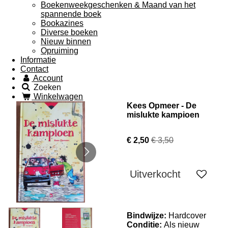
Boekenweekgeschenken & Maand van het
spannende boek
Bookazines
Diverse boeken
Nieuw binnen
Opruiming
Informatie
Contact
Account
Zoeken
Winkelwagen
Kees Opmeer - De
mislukte kampioen
€ 2,50
€ 3,50
Uitverkocht
Bindwijze:
Hardcover
Conditie:
Als nieuw