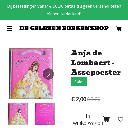
Bij bestellingen vanaf € 50,00 betaald u geen verzendkosten
Ga
binnen Nederland!
direct
naar
DE GELEZEN BOEKENSHOP
de
hoofdinhoud
Anja de
Lombaert -
Assepoester
Sale!
€ 2,00
€ 3,00
In
winkelwagen